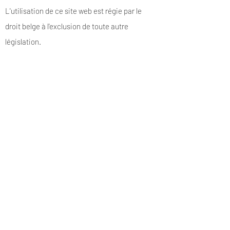
L'utilisation de ce site web est régie par le
droit belge à l'exclusion de toute autre
législation.
Je suis une section de demandes de
renseignements en gros. Je suis un
endroit idéal pour informer les autres
détaillants sur la façon dont ils peuvent
vendre vos superbes produits. Utilisez un
langage simple et donnez autant
d'informations que possible afin de
promouvoir votre entreprise et de la faire
passer au niveau supérieur !
Je suis le deuxième paragraphe de votre
section de demandes de vente en gros.