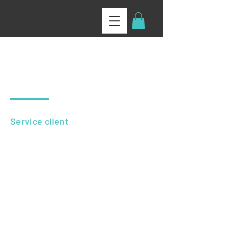
POLITIQUE DU
MAGASIN
Service client
Je suis une section de service à la
clientèle. Je suis un endroit idéal pour
écrire un long texte sur votre entreprise
et vos services, et, plus important encore,
comment contacter votre magasin avec
des questions. La rédaction d'une