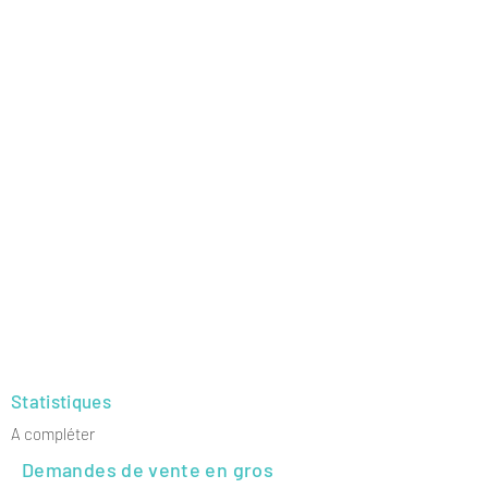
pour vérifier le paiement, la manière dont
vous collectez les données ou quand
contacterez-vous les utilisateurs une fois
leur achat terminé avec succès.
La confidentialité de vos utilisateurs est de
la plus haute importance pour votre
entreprise, alors prenez le temps de rédiger
une politique précise et détaillée. Utilisez
un langage simple pour gagner leur
confiance et assurez-vous qu'ils reviennent
sur votre site !
Statistiques
A compléter
Demandes de vente en gros