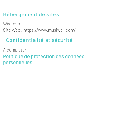
vous.
Hébergement de sites
Wix.com
Site Web :
https://www.musiwall.com/
Confidentialité et sécurité
A compléter
Politique de protection des données
personnelles
Je suis une section politique de
confidentialité et de sécurité. Je suis un
endroit idéal pour informer vos clients sur la
façon dont vous utilisez, stockez et
protégez leurs informations personnelles.
Ajoutez des détails tels que la manière dont
vous utilisez les services bancaires tiers