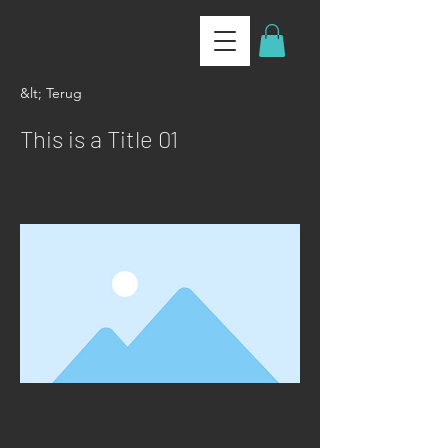
&lt; Terug
This is a Title 01